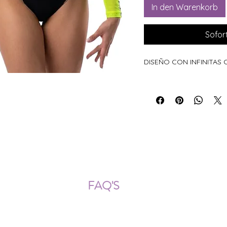
In den Warenkorb
Sofor
DISEÑO CON INFINITAS
ÍOS NACIONALES E INTERNACION
FAQ'S
Descarga documentos
¿Puedo cambiar la talla?
¿Cómo se lava?