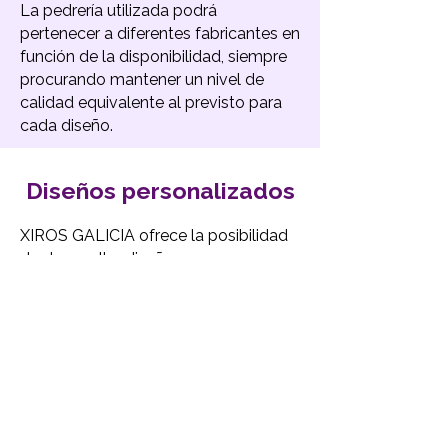
La pedrería utilizada podrá
pertenecer a diferentes fabricantes en
función de la disponibilidad, siempre
procurando mantener un nivel de
calidad equivalente al previsto para
cada diseño.
Diseños personalizados
XIROS GALICIA ofrece la posibilidad
de desarrollar diseños
completamente personalizados.
Los clientes podrán solicitar:
Diseños originales creados por XIROS
GALICIA.
Adaptaciones de ideas, bocetos o
referencias facilitadas por el cliente.
Modificaciones sobre modelos
existentes cuando técnicamente sean