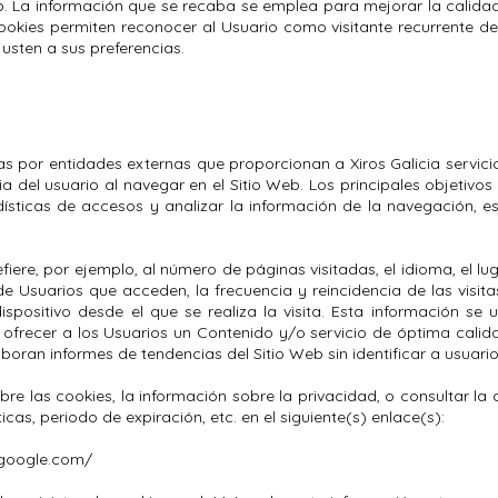
b. La información que se recaba se emplea para mejorar la calidad
ookies permiten reconocer al Usuario como visitante recurrente de
usten a sus preferencias.
as por entidades externas que proporcionan a Xiros Galicia servic
ia del usuario al navegar en el Sitio Web. Los principales objetivos
ísticas de accesos y analizar la información de la navegación, es
iere, por ejemplo, al número de páginas visitadas, el idioma, el lug
 Usuarios que acceden, la frecuencia y reincidencia de las visitas
spositivo desde el que se realiza la visita. Esta información se u
ofrecer a los Usuarios un Contenido y/o servicio de óptima calida
oran informes de tendencias del Sitio Web sin identificar a usuarios
e las cookies, la información sobre la privacidad, o consultar la 
sticas, periodo de expiración, etc. en el siguiente(s) enlace(s):
s.google.com/