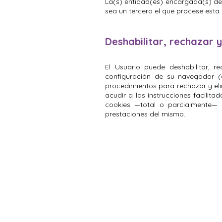
La(s) entidad(es) encargada(s) del
sea un tercero el que procese esta
Deshabilitar, rechazar y
El Usuario puede deshabilitar, r
configuración de su navegador (en
procedimientos para rechazar y eli
acudir a las instrucciones facilit
cookies —total o parcialmente— p
prestaciones del mismo.
ENV