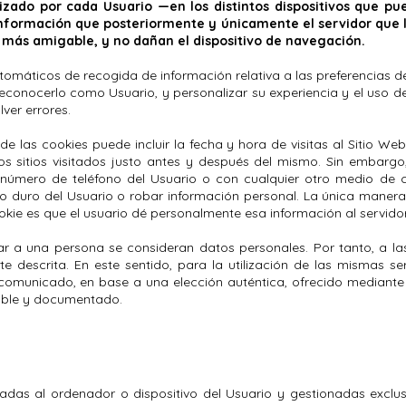
zado por cada Usuario —en los distintos dispositivos que pu
 información que posteriormente y únicamente el servidor que 
n más amigable, y no dañan el dispositivo de navegación.
omáticos de recogida de información relativa a las preferencias d
e reconocerlo como Usuario, y personalizar su experiencia y el uso 
lver errores.
 las cookies puede incluir la fecha y hora de visitas al Sitio Web
os sitios visitados justo antes y después del mismo. Sin embarg
úmero de teléfono del Usuario o con cualquier otro medio de c
co duro del Usuario o robar información personal. La única manera
okie es que el usuario dé personalmente esa información al servidor
car a una persona se consideran datos personales. Por tanto, a la
te descrita. En este sentido, para la utilización de las mismas s
comunicado, en base a una elección auténtica, ofrecido mediante u
ovible y documentado.
adas al ordenador o dispositivo del Usuario y gestionadas exclus