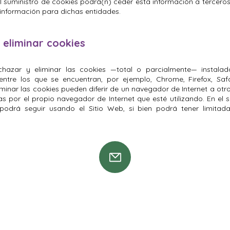
 suministro de cookies podrá(n) ceder esta información a terceros,
 información para dichas entidades.
 eliminar cookies
echazar y eliminar las cookies —total o parcialmente— instala
tre los que se encuentran, por ejemplo, Chrome, Firefox, Safari
minar las cookies pueden diferir de un navegador de Internet a otr
adas por el propio navegador de Internet que esté utilizando. En e
odrá seguir usando el Sitio Web, si bien podrá tener limitada
ÍOS NACIONALES E INTERNACION