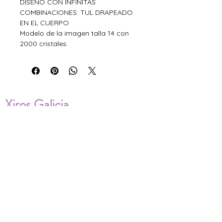
DISEÑO CON INFINITAS
COMBINACIONES. TUL DRAPEADO
EN EL CUERPO
Modelo de la imagen talla 14 con
2000 cristales.
Xiros Galicia
Sobre nosotros
Envíos
Condiciones de Venta
Política de privacidad
Cookies
ENVÍOS NACIONALES E
INTERNACIONALES