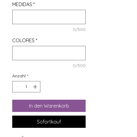
MEDIDAS
*
0/500
COLORES
*
0/500
Anzahl
*
In den Warenkorb
Sofortkauf