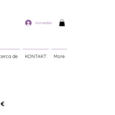
Anmelden
cerca de
KONTAKT
More
ardpreis
Sale-Preis
 €