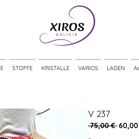
E
STOFFE
KRISTALLE
VARIOS
LADEN
A
V 237
Stand
 75,00 € 
60,00