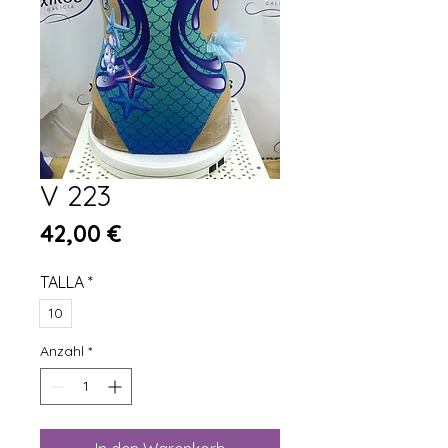
V 223
Preis
42,00 €
TALLA
*
10
Anzahl
*