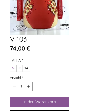
V 103
Preis
74,00 €
TALLA
*
M
S
14
Anzahl
*
In den Warenkorb