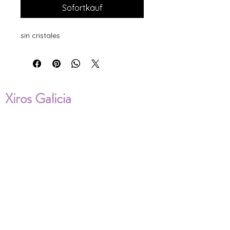
Sofortkauf
sin cristales
Xiros Galicia
Sobre nosotros
Envíos
Condiciones de Venta
Política de privacidad
Cookies
ENVÍOS NACIONALES E
INTERNACIONALES