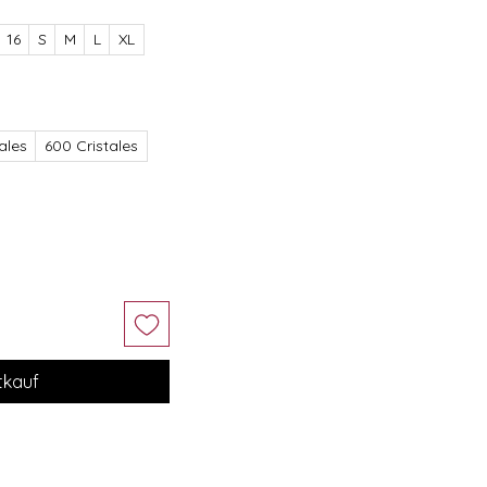
16
S
M
L
XL
ales
600 Cristales
tkauf