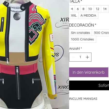
TALLA
*
4
6
8
10
12
14
XXL
A MEDIDA
DECORACIÓN
*
Sin cristales
300 Crist
1000 Cristales
Anzahl
*
In den Warenkorb
Sofor
INCLUYE MANGAS