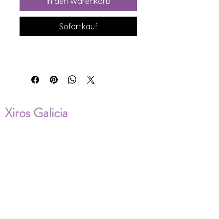
In den Warenkorb
Sofortkauf
Xiros Galicia
Sobre nosotros
Envíos
Condiciones de Venta
Política de privacidad
Cookies
ENVÍOS NACIONALES E