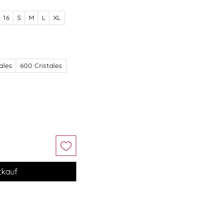
16
S
M
L
XL
ales
600 Cristales
tkauf