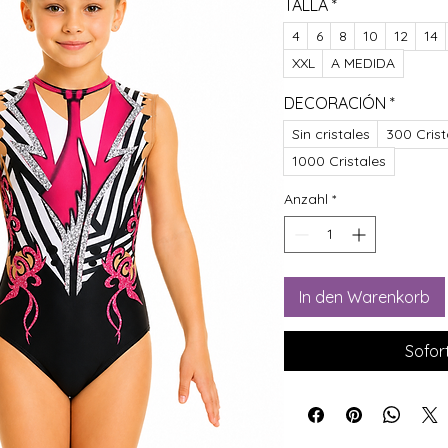
TALLA
*
4
6
8
10
12
14
XXL
A MEDIDA
DECORACIÓN
*
Sin cristales
300 Crist
1000 Cristales
Anzahl
*
In den Warenkorb
Sofor