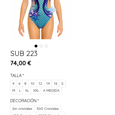
SUB 223
Preis
74,00 €
TALLA
*
4
6
8
10
12
14
16
S
M
L
XL
XXL
A MEDIDA
DECORACIÓN
*
Sin cristales
300 Cristales