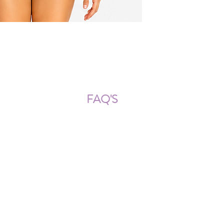
ÍOS NACIONALES E INTERNACION
FAQ'S
Descarga documentos
¿Puedo cambiar la talla?
¿Cómo se lava?
¿Qué ocurre si me equivoco al
tomar las medidas?
¿Se pueden añadir más cristales
después?
Contacto
| Mapa
Web