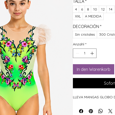
TALLA
*
4
6
8
10
12
14
XXL
A MEDIDA
DECORACIÓN
*
Sin cristales
300 Crist
Anzahl
*
In den Warenkorb
Sofor
LLEVA MANGAS GLOBO 