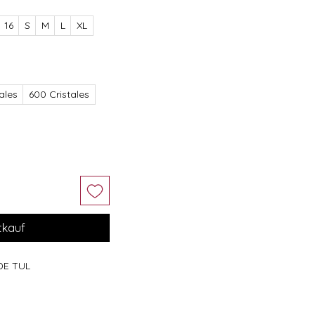
16
S
M
L
XL
ales
600 Cristales
tkauf
DE TUL