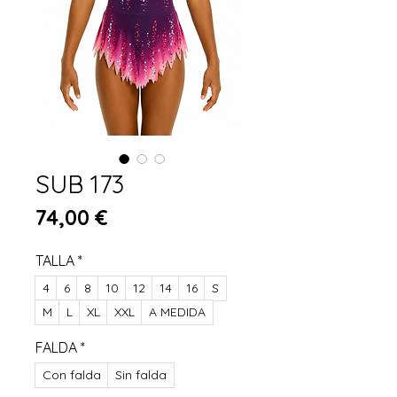
SUB 173
Preis
74,00 €
TALLA
*
4
6
8
10
12
14
16
S
M
L
XL
XXL
A MEDIDA
FALDA
*
Con falda
Sin falda