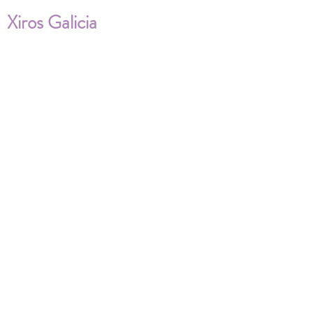
Xiros Galicia
Sobre nosotros
Envíos
Condiciones de Venta
Política de privacidad
Cookies
ENVÍOS NACIONALES E
INTERNACIONALES
FAQ'S
Descarga documentos
¿Puedo cambiar la talla?
¿Cómo se lava?
¿Qué ocurre si me equivoco al tomar las
medidas?