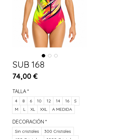
SUB 168
Preis
74,00 €
TALLA
*
4
8
6
10
12
14
16
S
M
L
XL
XXL
A MEDIDA
DECORACIÓN
*
Sin cristales
300 Cristales