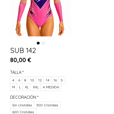
SUB 142
Preis
80,00 €
TALLA
*
4
6
8
10
12
14
16
S
M
L
XL
XXL
A MEDIDA
DECORACIÓN
*
Sin cristales
300 Cristales
600 Cristales