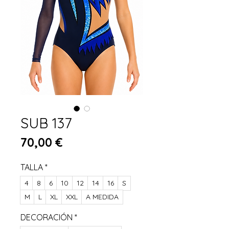
SUB 137
Preis
70,00 €
TALLA
*
4
8
6
10
12
14
16
S
M
L
XL
XXL
A MEDIDA
DECORACIÓN
*