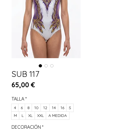
SUB 117
Preis
65,00 €
TALLA
*
4
6
8
10
12
14
16
S
M
L
XL
XXL
A MEDIDA
DECORACIÓN
*