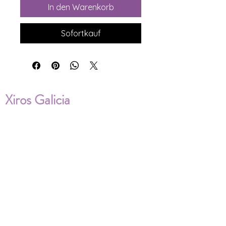
In den Warenkorb
Sofortkauf
Xiros Galicia
Sobre nosotros
Envíos
Condiciones de Venta
Política de privacidad
Cookies
ENVÍOS NACIONALES E
INTERNACIONALES