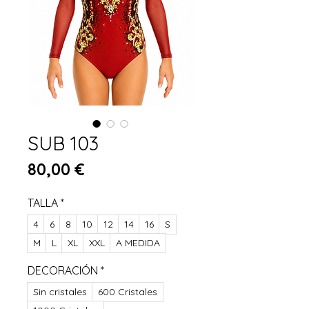
SUB 103
Preis
80,00 €
TALLA
*
4
6
8
10
12
14
16
S
M
L
XL
XXL
A MEDIDA
DECORACIÓN
*
Sin cristales
600 Cristales