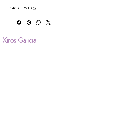
1400 UDS PAQUETE
Xiros Galicia
Sobre nosotros
Envíos
Condiciones de Venta
Política de privacidad
Cookies
ENVÍOS NACIONALES E
INTERNACIONALES
FAQ'S