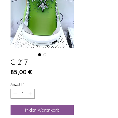
C 217
Preis
85,00 €
Anzahl
*
In den Warenkorb