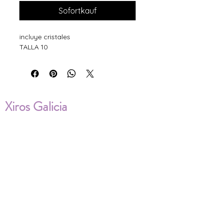
Sofortkauf
incluye cristales
TALLA 10
Xiros Galicia
Sobre nosotros
Envíos
Condiciones de Venta
Política de privacidad
Cookies
ENVÍOS NACIONALES E
INTERNACIONALES