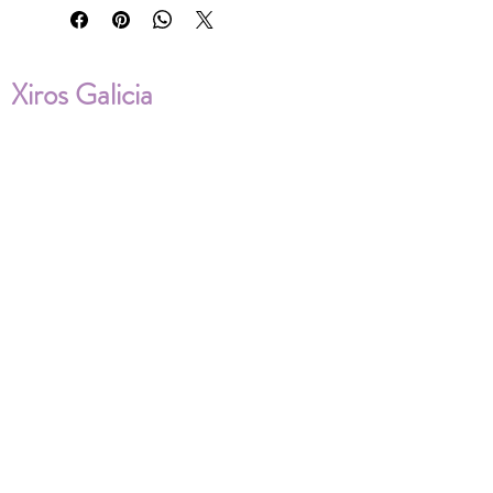
Xiros Galicia
Sobre nosotros
Envíos
Condiciones de Venta
Política de privacidad
Cookies
ENVÍOS NACIONALES E
INTERNACIONALES
FAQ'S
Descarga documentos
¿Puedo cambiar la talla?
¿Cómo se lava?