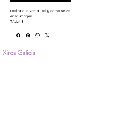
Maillot a la venta , tal y como se ve
en la imagen.
TALLA 8
Xiros Galicia
Sobre nosotros
Envíos
Condiciones de Venta
Política de privacidad
Cookies
ENVÍOS NACIONALES E
INTERNACIONALES