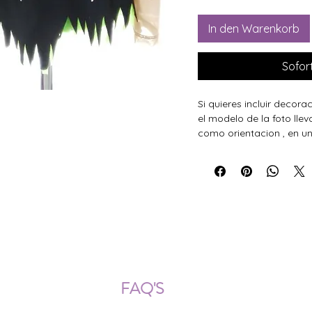
In den Warenkorb
Sofor
Si quieres incluir decora
el modelo de la foto llev
como orientacion , en un
ÍOS NACIONALES E INTERNACION
FAQ'S
Descarga documentos