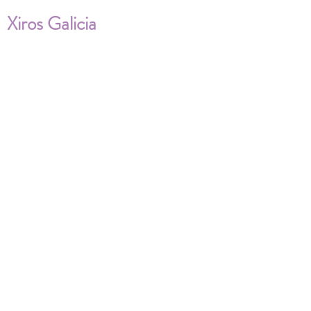
Xiros Galicia
Sobre nosotros
Envíos
Condiciones de Venta
Política de privacidad
Cookies
ENVÍOS NACIONALES E
INTERNACIONALES
FAQ'S
Descarga documentos
¿Puedo cambiar la talla?
¿Cómo se lava?
¿Qué ocurre si me equivoco al tomar las
medidas?