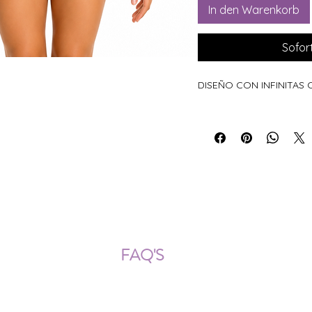
In den Warenkorb
Sofor
DISEÑO CON INFINITAS
ÍOS NACIONALES E INTERNACION
FAQ'S
Descarga documentos
¿Puedo cambiar la talla?
¿Cómo se lava?