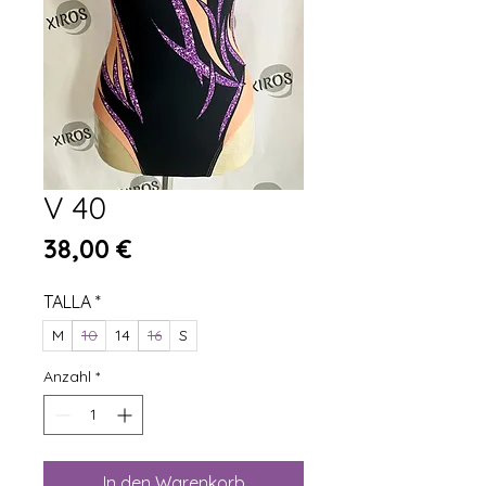
V 40
Preis
38,00 €
TALLA
*
M
10
14
16
S
Anzahl
*
In den Warenkorb