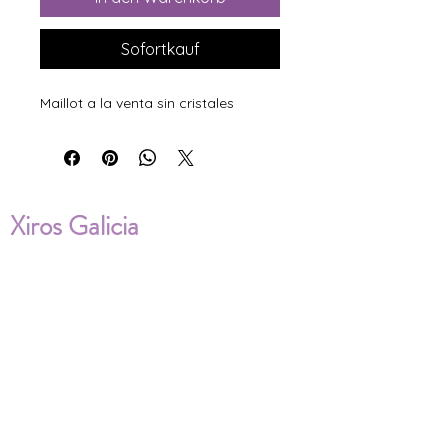
Sofortkauf
Maillot a la venta sin cristales
Xiros Galicia
Sobre nosotros
Envíos
Condiciones de Venta
Política de privacidad
Cookies
ENVÍOS NACIONALES E
INTERNACIONALES