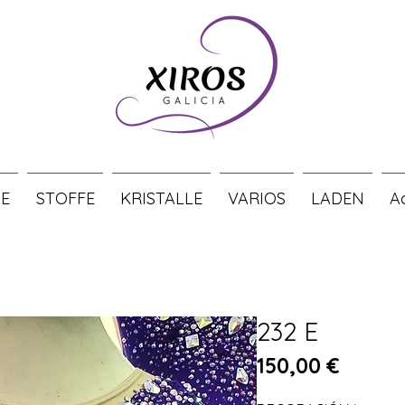
E
STOFFE
KRISTALLE
VARIOS
LADEN
A
232 E
Preis
150,00 €