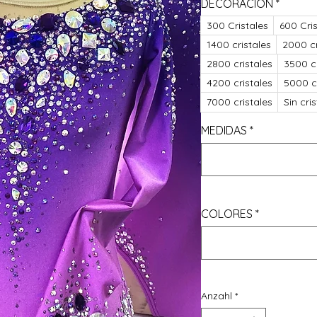
DECORACIÓN
*
300 Cristales
600 Cris
1400 cristales
2000 cr
2800 cristales
3500 cr
4200 cristales
5000 cr
7000 cristales
Sin cri
MEDIDAS
*
COLORES
*
Anzahl
*