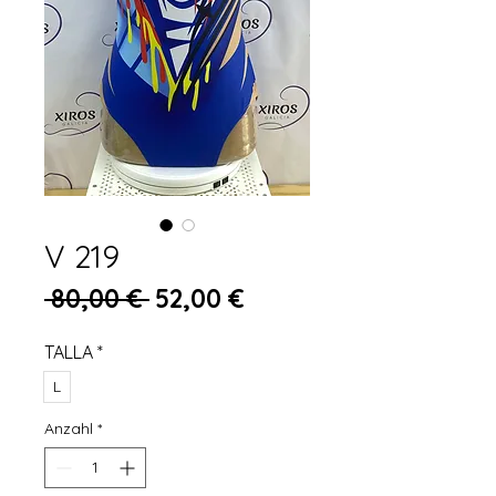
V 219
Standardpreis
Sale-Preis
 80,00 € 
52,00 €
TALLA
*
L
Anzahl
*