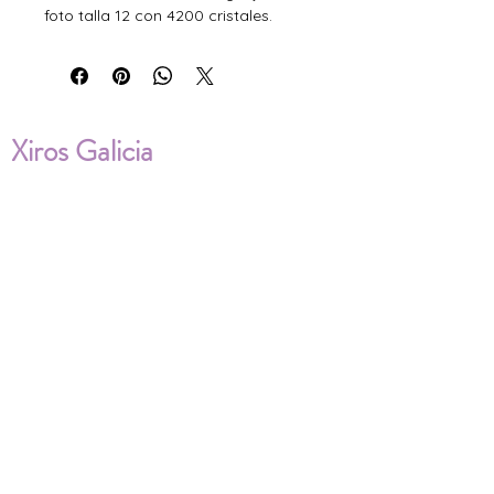
foto talla 12 con 4200 cristales.
Xiros Galicia
Sobre nosotros
Envíos
Condiciones de Venta
Política de privacidad
Cookies
ENVÍOS NACIONALES E
INTERNACIONALES
FAQ'S