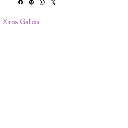
Xiros Galicia
Sobre nosotros
Envíos
Condiciones de Venta
Política de privacidad
Cookies
ENVÍOS NACIONALES E
INTERNACIONALES
FAQ'S
Descarga documentos
¿Puedo cambiar la talla?
¿Cómo se lava?