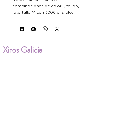
combinaciones de color y tejido,
foto talla M con 6000 cristales.
Xiros Galicia
Sobre nosotros
Envíos
Condiciones de Venta
Política de privacidad
Cookies
ENVÍOS NACIONALES E
INTERNACIONALES
FAQ'S