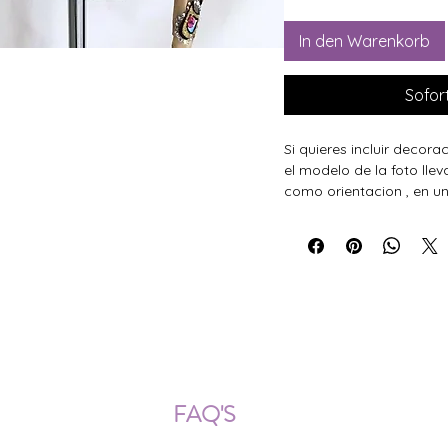
In den Warenkorb
Sofor
Si quieres incluir decora
el modelo de la foto llev
como orientacion , en un
ÍOS NACIONALES E INTERNACION
FAQ'S
Descarga documentos