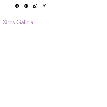
Xiros Galicia
Sobre nosotros
Envíos
Condiciones de Venta
Política de privacidad
Cookies
ENVÍOS NACIONALES E
INTERNACIONALES
FAQ'S
Descarga documentos
¿Puedo cambiar la talla?