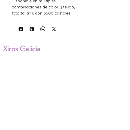
Disponible en multiples
combinaciones de color y tejido,
foto talla 16 con 3500 cristales.
Xiros Galicia
Sobre nosotros
Envíos
Condiciones de Venta
Política de privacidad
Cookies
ENVÍOS NACIONALES E
INTERNACIONALES
FAQ'S