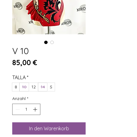
V 10
Preis
85,00 €
TALLA
*
8
10
12
14
S
Anzahl
*
In den Warenkorb