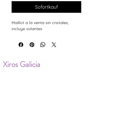
Sofortkauf
Maillot a la venta sin cristales,
incluye volantes
Xiros Galicia
Sobre nosotros
Envíos
Condiciones de Venta
Política de privacidad
Cookies
ENVÍOS NACIONALES E
INTERNACIONALES